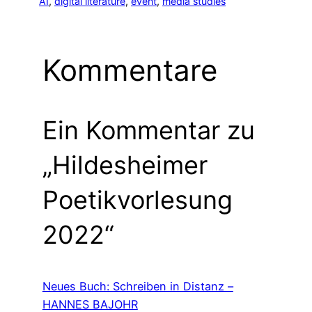
AI
, 
digital literature
, 
event
, 
media studies
Kommentare
Ein Kommentar zu
„Hildesheimer
Poetikvorlesung
2022“
Neues Buch: Schreiben in Distanz –
HANNES BAJOHR